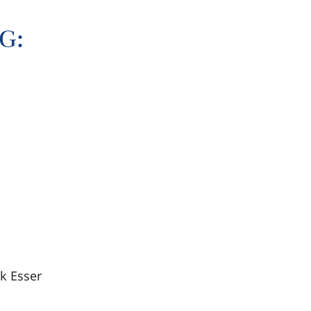
G:
rk Esser