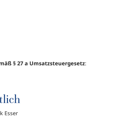
mäß § 27 a Umsatzsteuergesetz
:
tlich
rk Esser